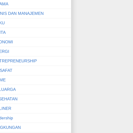
AMA
SNIS DAN MANAJEMEN
KU
NTA
ONOMI
ERGI
TREPRENEURSHIP
LSAFAT
ME
LUARGA
SEHATAN
LINER
dership
NGKUNGAN