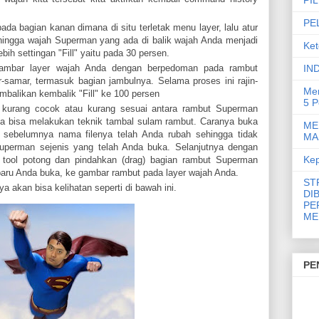
PE
da bagian kanan dimana di situ terletak menu layer, lalu atur
sehingga wajah Superman yang ada di balik wajah Anda menjadi
Ket
ih settingan "Fill" yaitu pada 30 persen.
IN
 gambar layer wajah Anda dengan berpedoman pada rambut
amar, termasuk bagian jambulnya. Selama proses ini rajin-
Men
balikan kembalik "Fill" ke 100 persen
5 P
u kurang cocok atau kurang sesuai antara rambut Superman
 bisa melakukan teknik tambal sulam rambut. Caranya buka
ME
 sebelumnya nama filenya telah Anda rubah sehingga tidak
MA
erman sejenis yang telah Anda buka. Selanjutnya dengan
Kep
 tool potong dan pindahkan (drag) bagian rambut Superman
aru Anda buka, ke gambar rambut pada layer wajah Anda.
ST
 akan bisa kelihatan seperti di bawah ini.
DI
PE
ME
PE