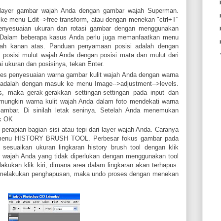
 layer gambar wajah Anda dengan gambar wajah Superman.
e menu Edit-->free transform, atau dengan menekan "ctrl+T"
enyesuaian ukuran dan rotasi gambar dengan menggunakan
. Dalam beberapa kasus Anda perlu juga memanfaatkan menu
elah kanan atas. Panduan penyamaan posisi adalah dengan
 posisi mulut wajah Anda dengan posisi mata dan mulut dari
 ukuran dan posisinya, tekan Enter.
ses penyesuaian warna gambar kulit wajah Anda dengan warna
a adalah dengan masuk ke menu Image-->adjustment-->levels.
s, maka gerak-gerakkan settingan-settingan pada input dan
 mungkin warna kulit wajah Anda dalam foto mendekati warna
Gambar. Di sinilah letak seninya. Setelah Anda menemukan
ik OK
perapian bagian sisi atau tepi dari layer wajah Anda. Caranya
 menu HISTORY BRUSH TOOL. Perbesar fokus gambar pada
 sesuaikan ukuran lingkaran history brush tool dengan klik
r wajah Anda yang tidak diperlukan dengan menggunakan tool
akukan klik kiri, dimana area dalam lingkaran akan terhapus.
m melakukan penghapusan, maka undo proses dengan menekan