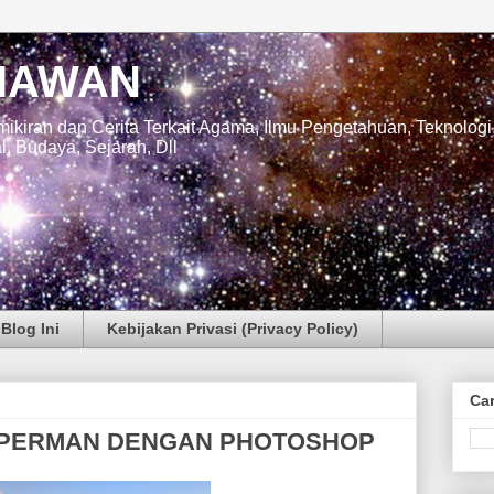
IAWAN
ikiran dan Cerita Terkait Agama, Ilmu Pengetahuan, Teknologi
l, Budaya, Sejarah, Dll
Blog Ini
Kebijakan Privasi (Privacy Policy)
Car
UPERMAN DENGAN PHOTOSHOP