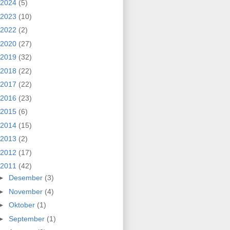
2024
(5)
2023
(10)
2022
(2)
2020
(27)
2019
(32)
2018
(22)
2017
(22)
2016
(23)
2015
(6)
2014
(15)
2013
(2)
2012
(17)
2011
(42)
►
Desember
(3)
►
November
(4)
►
Oktober
(1)
►
September
(1)