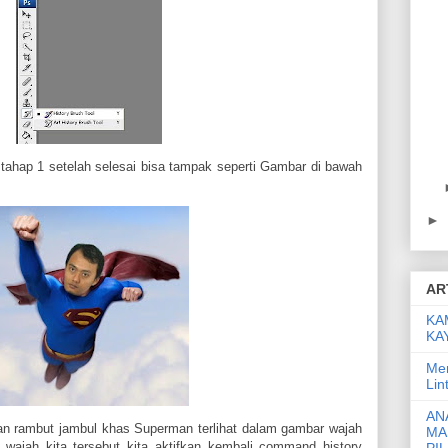
tahap 1 setelah selesai bisa tampak seperti Gambar di bawah
►
AR
KA
KA
Men
Lin
AN
kan rambut jambul khas Superman terlihat dalam gambar wajah
MA
 wajah kita tersebut kita aktifkan kembali command history
PI