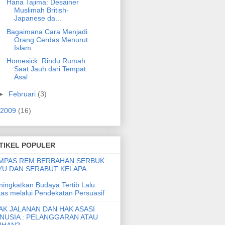
Hana Tajima: Desainer
Muslimah British-
Japanese da...
Bagaimana Cara Menjadi
Orang Cerdas Menurut
Islam ...
Homesick: Rindu Rumah
Saat Jauh dari Tempat
Asal
►
Februari
(3)
2009
(16)
TIKEL POPULER
MPAS REM BERBAHAN SERBUK
YU DAN SERABUT KELAPA
ingkatkan Budaya Tertib Lalu
tas melalui Pendekatan Persuasif
AK JALANAN DAN HAK ASASI
NUSIA : PELANGGARAN ATAU
LIHAN?