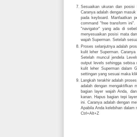
Sesuaikan ukuran dan posisi
Caranya adalah dengan masuk k
pada keyboard. Manfaatkan p
command "free transform ini"
"navigator" yang ada di seb
menyesuaikan posisi mata dan
wajah Superman. Setelah sesuai
Proses selanjutnya adalah pro
kulit leher Superman. Carany
Setelah muncul jendela Level
output levels sehingga sebisa
kulit leher Superman dalam 
settingan yang sesuai maka kl
Langkah terakhir adalah proses 
adalah dengan mengaktifkan
bagian layer wajah Anda, dan
kanan. Hapus bagian tepi laye
ini. Caranya adalah dengan mel
Apabila Anda kelebihan dala
Ctrl+Alt+Z