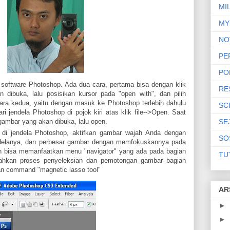
MI
MY
NO
PE
PO
i software Photoshop. Ada dua cara, pertama bisa dengan klik
RE
dibuka, lalu posisikan kursor pada "open with", dan pilih
ra kedua, yaitu dengan masuk ke Photoshop terlebih dahulu
SC
ari jendela Photoshop di pojok kiri atas klik file-->Open. Saat
SE
e gambar yang akan dibuka, lalu open.
 di jendela Photoshop, aktifkan gambar wajah Anda dengan
SO
endelanya, dan perbesar gambar dengan memfokuskannya pada
 bisa memanfaatkan menu "navigator" yang ada pada bagian
TU
ahkan proses penyeleksian dan pemotongan gambar bagian
an command "magnetic lasso tool"
AR
►
►