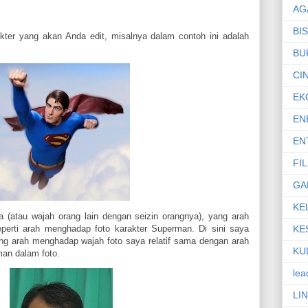
AG
BI
akter yang akan Anda edit, misalnya dalam contoh ini adalah
BU
CI
EK
EN
EN
FI
GA
KE
a (atau wajah orang lain dengan seizin orangnya), yang arah
KE
erti arah menghadap foto karakter Superman. Di sini saya
ang arah menghadap wajah foto saya relatif sama dengan arah
KU
an dalam foto.
lea
LI