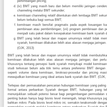
pertimbangan pricing;
(iv) BMT yang masih baru dan belum memiliki jaringan cender
channeling melalui BMT sekunder;
kemitraan channeling relatif ditentukan oleh lembaga BMT seku
belum terbuka bagi semua BMT;
kemitraan masih bersifat pragmatis pada aspek keuangan k
pembinaan atau pembimbingan; (vii) program pembinaan dan p
menjadi satu paket dalam kesepakatan kemitraan bank syariah 
BMT yang telah besar dan mapan umumnya relatif tidak mem
syariah, kemitraan dilakukan lebih atas alasan menjaga jaringan.
(OJK, 2013)
BMT yang telah besar dan mapan umumnya relatif tidak membutuhkan
kemitraan dilakukan lebih atas alasan menjaga jaringan; dan perlu 
khususnya tentang persepsi bank syariah menyikapi model kemitra
studi terkesan belum ada titik temu antara preferensi BMT dengan p
seperti volume dana kemitraan, birokrasi-prosedur dan pricing ma
mewujudkan kemitraan yang ideal antara bank syariah dan BMT. (OJK,
Terlepas dari permasalahan pencarian hubungan kemitraan yang paling 
formal antara perbankan Syariah dengan BMT, hubungan yang telah
menunjukkan sebuah potensi besar bagi pengembangan permodalan s
penting bukan hanya bagi bisnis level menengah, tetapi khususnya jug
bahkan mikro. Pada bisnis level mikro ini, semakin terakomodir deng
permodalan syariah melalui kemitraan antara perbankan Syariah d