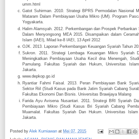
umm.html
Gatot Suhirman. 2010. Strategi BPRS Permodalan Nasional 
Mataram Dalam Pembiayaan Usaha Mikro (UM). Program Pascas
Yogyakarta.
Halim Alamsyah. 2012. Perkembangan dan Prospek Perbankan S
Dalam Menyongsong MEA 2015. Disampaikan dalam Ceramah I
Islam (IAEI), Milad ke-8 IAEI, 13 April 2012
OJK. 2013. Laporan Perkembangan Keuangan Syariah Tahun 201
Sukron. 2011. Strategi Lembaga Keuangan Mikro Syariah
Meningkatkan Pembiayaan Usaha Kecil dna Menengah, Stu
Pamulang. Fakultas Syariah dan Hukum, Universitas Islam 
Jakarta.
www.depkop.go.id
Ryantiar Fahmi Faisal. 2013. Peran Pembiayaan Bank Syar
Sektor Riil (Studi Kasus pada Bank Jatim Syariah Cabang Sura
Fakultas Ekonomi Dan Bisnis. Universitas Brawijaya Malang
Farida Ayu Avisena Nusantari. 2011. Strategi BRI Syariah D
Pembiayaan Mikro (Studi Kasus Bri Syariah Cabang Pemban
Muamalat. Fakultas Syariah Dan Hukum. Universitas Islam N
Jakarta.
Posted by
Alek Kurniawan
at
Mei 07, 2015