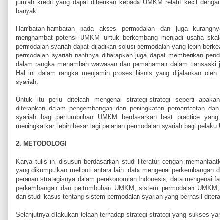
jumlah kredit yang dapat diberikan kepada UMKM relatif kecil den
banyak.
Hambatan-hambatan pada akses permodalan dan juga kurangn
menghambat potensi UMKM untuk berkembang menjadi usaha skala
permodalan syariah dapat dijadikan solusi permodalan yang lebih berkea
permodalan syariah nantinya diharapkan juga dapat memberikan pe
dalam rangka menambah wawasan dan pemahaman dalam transaski jua
Hal ini dalam rangka menjamin proses bisnis yang dijalankan ole
syariah.
Untuk itu perlu ditelaah mengenai strategi-strategi seperti apak
diterapkan dalam pengembangan dan peningkatan pemanfaatan dan
syariah bagi pertumbuhan UMKM berdasarkan best practice yang 
meningkatkan lebih besar lagi peranan permodalan syariah bagi pelak
2. METODOLOGI
Karya tulis ini disusun berdasarkan studi literatur dengan memanfaat
yang dikumpulkan meliputi antara lain: data mengenai perkembangan
peranan strategisnya dalam perekonomian Indonesia, data mengenai f
perkembangan dan pertumbuhan UMKM, sistem permodalan UMKM, s
dan studi kasus tentang sistem permodalan syariah yang berhasil diter
Selanjutnya dilakukan telaah terhadap strategi-strategi yang sukses ya