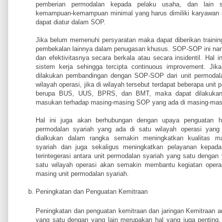
pemberian permodalan kepada pelaku usaha, dan lain s
kemampuan-kemampuan minimal yang harus dimiliki karyawan s
dapat diatur dalam SOP.
Jika belum memenuhi persyaratan maka dapat diberikan training
pembekalan lainnya dalam penugasan khusus. SOP-SOP ini nanti
dan efektivitasnya secara berkala atau secara insidentil. Hal
sistem kerja sehingga tercipta continuous improvement. Ji
dilakukan pembandingan dengan SOP-SOP dari unit permodala
wilayah operasi, jika di wilayah tersebut terdapat beberapa unit
berupa BUS, UUS, BPRS, dan BMT, maka dapat dilakukan 
masukan terhadap masing-masing SOP yang ada di masing-masi
Hal ini juga akan berhubungan dengan upaya penguatan hu
permodalan syariah yang ada di satu wilayah operasi yang
dialkukan dalam rangka semakin meningkatkan kualitas ma
syariah dan juga sekaligus meningkatkan pelayanan kepa
terintegerasi antara unit permodalan syariah yang satu dengan
satu wilayah operasi akan semakin membantu kegiatan operasi
masing unit permodalan syariah.
Peningkatan dan Penguatan Kemitraan
Peningkatan dan penguatan kemitraan dan jaringan Kemitraan an
yang satu dengan yang lain merupakan hal yang juga penting.