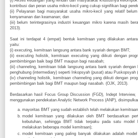
(i) Akses keuangan yang rendah dari masyarakat khususnya kelompok 
kontribusi dan peran usaha mikro-kecil yang cukup signifikan bagi per
(ii) Pelayanan bagi masyarakat usaha mikro-kecil yang relatif belu
kenyamanan dan keamanan; dan
(iii) belum terintegrasinya industri keuangan mikro karena masih ber
2013).
Saat ini terdapat 4 (empat) bentuk kemitraan yang dilakukan anta
yaitu:
(i) executing, kemitraan langsung antara bank syariah dengan BMT;
(ii) executing holistik, kemitraan executing yang diikuti dengan pr
pembimbingan baik bagi BMT maupun bagi nasabah;
(iii) channeling, kemitraan tidak langsung antara bank syariah denga
penghubung (intermediary) seperti Inkopsyah (pusat) atau Puskopsyah 
(iv) channeling holistik, kemitraan channeling yang diikuti dengan p
pembimbingan baik bagi BMT maupun bagi nasabah. (OJK, 2013).
Berdasarkan hasil Focus Group Discussion (FGD), Indept Interview, 
menggunakan pendekatan Analytic Network Process (ANP), disimpulka
mayoritas BMT yang sudah establish telah melakukan kemitraan
model kemitraan yang dilakukan oleh BMT berdasarkan per
kebutuhan, sehingga BMT tidak terpaku pada satu model 
melakukan beberapa model kemitraan);
model kemitraan yang paling banyak dilakukan adalah model