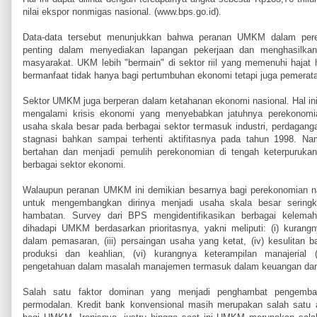
nilai ekspor nonmigas nasional. (www.bps.go.id).
Data-data tersebut menunjukkan bahwa peranan UMKM dalam pere
penting dalam menyediakan lapangan pekerjaan dan menghasilkan
masyarakat. UKM lebih "bermain" di sektor riil yang memenuhi hajat
bermanfaat tidak hanya bagi pertumbuhan ekonomi tetapi juga pemerata
Sektor UMKM juga berperan dalam ketahanan ekonomi nasional. Hal ini 
mengalami krisis ekonomi yang menyebabkan jatuhnya perekonomi
usaha skala besar pada berbagai sektor termasuk industri, perdagan
stagnasi bahkan sampai terhenti aktifitasnya pada tahun 1998. 
bertahan dan menjadi pemulih perekonomian di tengah keterpurukan
berbagai sektor ekonomi.
Walaupun peranan UMKM ini demikian besarnya bagi perekonomian 
untuk mengembangkan dirinya menjadi usaha skala besar seringk
hambatan. Survey dari BPS mengidentifikasikan berbagai kelema
dihadapi UMKM berdasarkan prioritasnya, yakni meliputi: (i) kurangny
dalam pemasaran, (iii) persaingan usaha yang ketat, (iv) kesulitan b
produksi dan keahlian, (vi) kurangnya keterampilan manajerial
pengetahuan dalam masalah manajemen termasuk dalam keuangan dan
Salah satu faktor dominan yang menjadi penghambat pengemb
permodalan. Kredit bank konvensional masih merupakan salah satu a