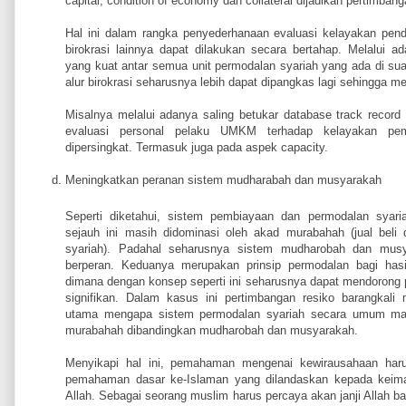
capital, condition of economy dan collateral dijadikan pertimba
Hal ini dalam rangka penyederhanaan evaluasi kelayakan pen
birokrasi lainnya dapat dilakukan secara bertahap. Melalui a
yang kuat antar semua unit permodalan syariah yang ada di s
alur birokrasi seharusnya lebih dapat dipangkas lagi sehingga me
Misalnya melalui adanya saling betukar database track reco
evaluasi personal pelaku UMKM terhadap kelayakan pem
dipersingkat. Termasuk juga pada aspek capacity.
Meningkatkan peranan sistem mudharabah dan musyarakah
Seperti diketahui, sistem pembiayaan dan permodalan syar
sejauh ini masih didominasi oleh akad murabahah (jual beli 
syariah). Padahal seharusnya sistem mudharobah dan mus
berperan. Keduanya merupakan prinsip permodalan bagi hasi
dimana dengan konsep seperti ini seharusnya dapat mendoro
signifikan. Dalam kasus ini pertimbangan resiko barangkali
utama mengapa sistem permodalan syariah secara umum ma
murabahah dibandingkan mudharobah dan musyarakah.
Menyikapi hal ini, pemahaman mengenai kewirausahaan haru
pemahaman dasar ke-Islaman yang dilandaskan kepada keim
Allah. Sebagai seorang muslim harus percaya akan janji Allah b