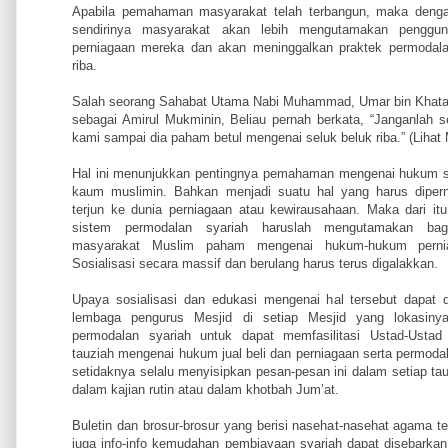
Apabila pemahaman masyarakat telah terbangun, maka deng
sendirinya masyarakat akan lebih mengutamakan penggun
perniagaan mereka dan akan meninggalkan praktek permodala
riba.
Salah seorang Sahabat Utama Nabi Muhammad, Umar bin Khatab
sebagai Amirul Mukminin, Beliau pernah berkata, “Janganlah 
kami sampai dia paham betul mengenai seluk beluk riba.” (Lihat 
Hal ini menunjukkan pentingnya pemahaman mengenai hukum sy
kaum muslimin. Bahkan menjadi suatu hal yang harus dipern
terjun ke dunia perniagaan atau kewirausahaan. Maka dari 
sistem permodalan syariah haruslah mengutamakan ba
masyarakat Muslim paham mengenai hukum-hukum pernia
Sosialisasi secara massif dan berulang harus terus digalakkan.
Upaya sosialisasi dan edukasi mengenai hal tersebut dapat
lembaga pengurus Mesjid di setiap Mesjid yang lokasiny
permodalan syariah untuk dapat memfasilitasi Ustad-Usta
tauziah mengenai hukum jual beli dan perniagaan serta permoda
setidaknya selalu menyisipkan pesan-pesan ini dalam setiap ta
dalam kajian rutin atau dalam khotbah Jum’at.
Buletin dan brosur-brosur yang berisi nasehat-nasehat agama 
juga info-info kemudahan pembiayaan syariah dapat disebarkan 