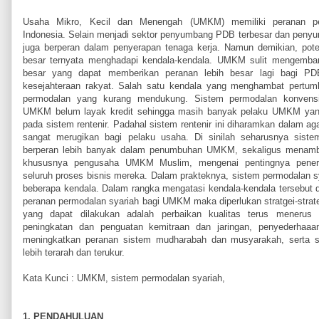
Usaha Mikro, Kecil dan Menengah (UMKM) memiliki peranan pe
Indonesia. Selain menjadi sektor penyumbang PDB terbesar dan pen
juga berperan dalam penyerapan tenaga kerja. Namun demikian, po
besar ternyata menghadapi kendala-kendala. UMKM sulit mengemban
besar yang dapat memberikan peranan lebih besar lagi bagi PD
kesejahteraan rakyat. Salah satu kendala yang menghambat pert
permodalan yang kurang mendukung. Sistem permodalan konvensi
UMKM belum layak kredit sehingga masih banyak pelaku UMKM yan
pada sistem rentenir. Padahal sistem rentenir ini diharamkan dalam a
sangat merugikan bagi pelaku usaha. Di sinilah seharusnya siste
berperan lebih banyak dalam penumbuhan UMKM, sekaligus mena
khususnya pengusaha UMKM Muslim, mengenai pentingnya pener
seluruh proses bisnis mereka. Dalam prakteknya, sistem permodalan sya
beberapa kendala. Dalam rangka mengatasi kendala-kendala tersebut 
peranan permodalan syariah bagi UMKM maka diperlukan stratgei-strate
yang dapat dilakukan adalah perbaikan kualitas terus menerus 
peningkatan dan penguatan kemitraan dan jaringan, penyederhaaan
meningkatkan peranan sistem mudharabah dan musyarakah, serta so
lebih terarah dan terukur.
Kata Kunci : UMKM, sistem permodalan syariah,
1. PENDAHULUAN