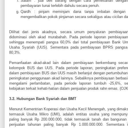
Salam : jual beli barang dengan cara pemesanan dengan s
pembayaran tunai terlebih dahulu secara penuh.
Qardh : pinjam meminjam dana tanpa imbalan dengan 
mengembalikan pokok pinjaman secara sekaligus atau cicilan da
Dilihat dari jenis akadnya, secara umum penyaluran pembiayaa
didominasi oleh akad murabahah. Pada periode laporan pembiaya
sehingga menempati pangsa 60,0% dari total pembiayaan Bank Um
Usaha Syariah (UUS). Sementara pada pembiayaan BPRS pangsa
80,3%.
Pemanfaatan akad-akad lain dalam pembiayaan berkembang secar
kelompok BUS dan UUS. Pada periode laporan, peningkatan prefere
dalam pembiayaan BUS dan UUS masih berlanjut dengan pertumbuhan 42
peningkatan penggunaan akad lainnya. Sebaliknya pembiayaan berbasis
mengalami perlambatan, pada periode laporan tumbuh -25,6%, s
kebijakan terkait kehati-hatian dalam penjualan produk rahn emas. (OJ
3.2. Hubungan Bank Syariah dan BMT
Menurut Kementrian Koperasi dan Usaha Kecil Menengah, yang dimaks
termasuk Usaha Mikro (UMI), adalah entitas usaha yang mempunya
paling banyak Rp 200.000.000, tidak termasuk tanah dan bangunan
penjualan tahunan paling banyak Rp 1.000.000.000. Sementara