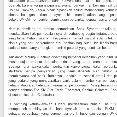
didapatkan pada transaksi bank konvensional. Dalam hal demiki
Syariah, karenanya prinsip-prinsip syariah banyak memberi manfaat 
UMKM. Bahkan, kedua pihak dipastikan saling menanggung keuntung
dimana kalangan perbankan syariah bisa mendapatkan pangsa pasar
pelaku UMKM memperoleh pembiayaan perbankan dengan biaya rendah
Namun demikian, di sistem permodalan Bank Syariah sekalipun
mendapatkan hak permodalan syariah berhubung begitu ketatnya persy
yang lama. Pelaku usaha mikro pemula menjadi sangat sulit untuk 
bisnis yang baru berkembang atau bahkan bagi suatu ide bisnis baru
padahal sebenarnya mungkin memiliki potensi yang demikian besar.
Tak dapat dipungkiri bahwa disamping berbagai kelebihan yang dimilik
masih saja terdapat kendala-kendala yang amat menuntut untuk
Sebagaimana halnya dalam perbankan konvensional, dalam perbankan
struktural berupa persyaratan yang harus dipenuhi oleh debitur 
(pembiayaan) dari bank. Ironisnya, kendala itu sendiri timbul dari 
yang berlaku yang mensyaratkan bank dalam memberikan pembiayaan
kehati-hatian atau ketentuan keamanan pembiayaan. Prinsip tersebut d
dengan sebutan The Six C of Credit (Character, Capital, Colateral, Cap
of economics, dan Constraint).
Di samping ketidaklayakan UMKM (berdasarkan prinsip The Six
memperoleh pembiayaan dari bank syari’ah karena kondisi UMKM se
sebagai perusahaan yang berorientasi profit, hubungan dengan UMKM