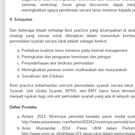
seminar, workshop, forum group discussion, dapat men
meningkatkan upaya pembinaan secara terus menerus kepada 
4. Simpulan
Dari beberapa telaah terhadap best practice yang disampaikan di at
strategi yang sesuai untuk diterapkan dalam menumbuh kemba
permodalan syariah secara lokal adalah sebagai berikut:
Perbaikan kualitas terus menerus pada internal management
Peningkatan dan penguatan kemitraan dan jaringan
Penyederhaaan alur birokrasi permodalan
Meningkatkan peranan sistem mudharabah dan musyarakah
Sosialisasi dan Edukasi
Best practice keberhasilan unit-unit permodalan syariah secara lokal
Syariah, Unit Usaha Syariah, BPRS, dan BMT harus terus dimonito
menjadi rujukan bagi unit-unit permodaln syariah yang ada di wilayah op
Daftar Pustaka
Antara. 2013. Minimnya pemodal kendala pasar modal syari
http://www.antaranews.com/berita/403341/minimnya-pemodal-ken
Aries Musnandar. 2014. Peran UKM dalam Pertum
http://www.umm.ac.id/id/detail-321-peran-ukm-dalam-pertumbuha