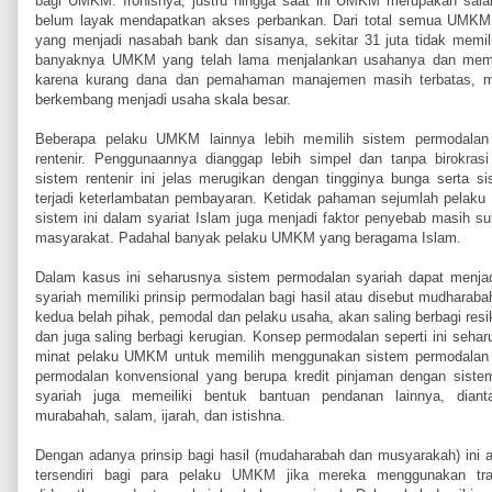
bagi UMKM. Ironisnya, justru hingga saat ini UMKM merupakan sala
belum layak mendapatkan akses perbankan. Dari total semua UMKM,
yang menjadi nasabah bank dan sisanya, sekitar 31 juta tidak memil
banyaknya UMKM yang telah lama menjalankan usahanya dan memilik
karena kurang dana dan pemahaman manajemen masih terbatas, 
berkembang menjadi usaha skala besar.
Beberapa pelaku UMKM lainnya lebih memilih sistem permodala
rentenir. Penggunaannya dianggap lebih simpel dan tanpa birokrasi 
sistem rentenir ini jelas merugikan dengan tingginya bunga serta sis
terjadi keterlambatan pembayaran. Ketidak pahaman sejumlah pela
sistem ini dalam syariat Islam juga menjadi faktor penyebab masih su
masyarakat. Padahal banyak pelaku UMKM yang beragama Islam.
Dalam kasus ini seharusnya sistem permodalan syariah dapat menjad
syariah memiliki prinsip permodalan bagi hasil atau disebut mudharab
kedua belah pihak, pemodal dan pelaku usaha, akan saling berbagi resi
dan juga saling berbagi kerugian. Konsep permodalan seperti ini seh
minat pelaku UMKM untuk memilih menggunakan sistem permodalan s
permodalan konvensional yang berupa kredit pinjaman dengan sist
syariah juga memeiliki bentuk bantuan pendanan lainnya, diant
murabahah, salam, ijarah, dan istishna.
Dengan adanya prinsip bagi hasil (mudaharabah dan musyarakah) ini
tersendiri bagi para pelaku UMKM jika mereka menggunakan tran