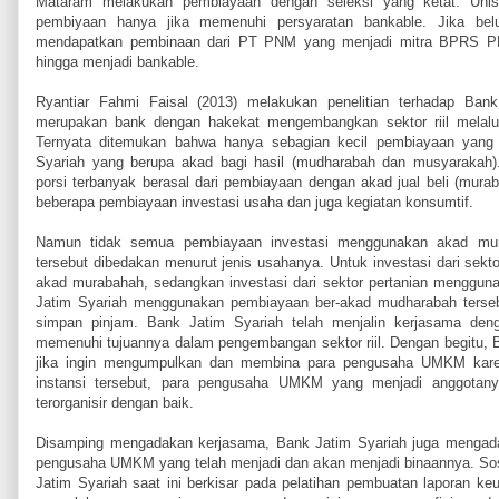
Mataram melakukan pembiayaan dengan seleksi yang ketat. Uni
pembiyaan hanya jika memenuhi persyaratan bankable. Jika be
mendapatkan pembinaan dari PT PNM yang menjadi mitra BPRS 
hingga menjadi bankable.
Ryantiar Fahmi Faisal (2013) melakukan penelitian terhadap Ba
merupakan bank dengan hakekat mengembangkan sektor riil melalui
Ternyata ditemukan bahwa hanya sebagian kecil pembiayaan yang 
Syariah yang berupa akad bagi hasil (mudharabah dan musyarakah)
porsi terbanyak berasal dari pembiayaan dengan akad jual beli (mur
beberapa pembiayaan investasi usaha dan juga kegiatan konsumtif.
Namun tidak semua pembiayaan investasi menggunakan akad mu
tersebut dibedakan menurut jenis usahanya. Untuk investasi dari se
akad murabahah, sedangkan investasi dari sektor pertanian menggu
Jatim Syariah menggunakan pembiayaan ber-akad mudharabah terseb
simpan pinjam. Bank Jatim Syariah telah menjalin kerjasama deng
memenuhi tujuannya dalam pengembangan sektor riil. Dengan begitu, Ba
jika ingin mengumpulkan dan membina para pengusaha UMKM karen
instansi tersebut, para pengusaha UMKM yang menjadi anggotanya
terorganisir dengan baik.
Disamping mengadakan kerjasama, Bank Jatim Syariah juga mengada
pengusaha UMKM yang telah menjadi dan akan menjadi binaannya. Sosi
Jatim Syariah saat ini berkisar pada pelatihan pembuatan laporan keu