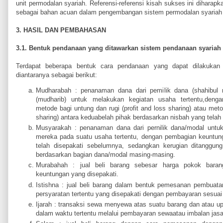
unit permodalan syariah. Referensi-referensi kisah sukses ini diharap
sebagai bahan acuan dalam pengembangan sistem permodalan syariah 
3. HASIL DAN PEMBAHASAN
3.1. Bentuk pendanaan yang ditawarkan sistem pendanaan syariah
Terdapat beberapa bentuk cara pendanaan yang dapat dilakukan 
diantaranya sebagai berikut:
Mudharabah : penanaman dana dari pemilik dana (shahibul 
(mudharib) untuk melakukan kegiatan usaha tertentu,den
metode bagi untung dan rugi (profit and loss sharing) atau me
sharing) antara keduabelah pihak berdasarkan nisbah yang telah
Musyarakah : penanaman dana dari pernilik dana/modal unt
mereka pada suatu usaha tertentu, dengan pembagian keuntun
telah disepakati sebelumnya, sedangkan kerugian ditanggun
berdasarkan bagian dana/modal masing-masing.
Murabahah : jual beli barang sebesar harga pokok bara
keuntungan yang disepakati.
Istishna : jual beli barang dalam bentuk pemesanan pembuata
persyaratan tertentu yang disepakati dengan pembayaran sesua
Ijarah : transaksi sewa menyewa atas suatu barang dan atau 
dalam waktu tertentu melalui pembayaran sewaatau imbalan jasa