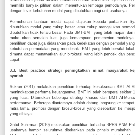
memiliki banyak pilihan dalam menentukan lembaga pemodalnya. Pem
dengan level kebutuhan modal yang dibutuhkan bagi unit usahanya.
Permohonan bantuan modal dapat diajukan kepada perbankan Sya
dibutuhkan modal yang cukup besar, atau cukup mengajukan permod
dibutuhkan tidak terlalu besar. Pada BMT-BMT yang telah mapan dan 
maka akan semakin luas juga kemampuan pemeberian modalnya 
pemilihan dapat juga didasarkan pada kedekatan dengan pemodal yang te
kebutuhan permodalan yang mendesak. BMT yang lebih bersifat lokal 
dimana dapat menawarkan alur birokrasi yang lebih pendek dan penc
cepat.
3.3. Best practice strategi peningkatkan minat masyarakat 
syariah
Sukron (2011) melakukan penelitian terhadap kesuksesan BMT Al
meningkatkan performa keuangannya. BMT ini telah beroperai sekitar 1
yang luas. Ditemukan beberapa strategi khusus dari BMT Al-Mun
performanya. Beberapa diantaranya adalah datang langsung ke tempat
mitra lama, promosi dengan brosur-brosur yang disebarkan ke mesjid
yang dibiayai.
Gatot Suhirman (2010) melakukan penelitian terhadap BPRS PNM Pa
usahanya hampir seluruhnya ditekankan pada prinsip murabaha