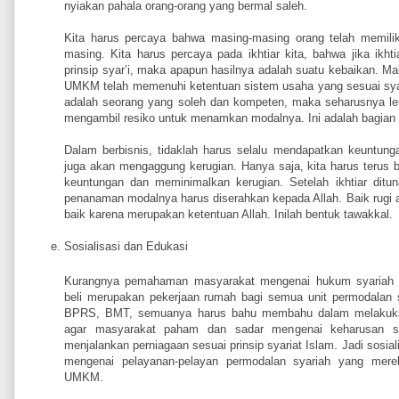
nyiakan pahala orang-orang yang bermal saleh.
Kita harus percaya bahwa masing-masing orang telah memilik
masing. Kita harus percaya pada ikhtiar kita, bahwa jika ikhti
prinsip syar’i, maka apapun hasilnya adalah suatu kebaikan. Mak
UMKM telah memenuhi ketentuan sistem usaha yang sesuai syar
adalah seorang yang soleh dan kompeten, maka seharusnya l
mengambil resiko untuk menamkan modalnya. Ini adalah bagian d
Dalam berbisnis, tidaklah harus selalu mendapatkan keuntung
juga akan mengaggung kerugian. Hanya saja, kita harus terus b
keuntungan dan meminimalkan kerugian. Setelah ikhtiar ditu
penanaman modalnya harus diserahkan kepada Allah. Baik rugi
baik karena merupakan ketentuan Allah. Inilah bentuk tawakkal.
Sosialisasi dan Edukasi
Kurangnya pemahaman masyarakat mengenai hukum syariah d
beli merupakan pekerjaan rumah bagi semua unit permodalan 
BPRS, BMT, semuanya harus bahu membahu dalam melakukan 
agar masyarakat paham dan sadar mengenai keharusan s
menjalankan perniagaan sesuai prinsip syariat Islam. Jadi sosia
mengenai pelayanan-pelayan permodalan syariah yang mere
UMKM.