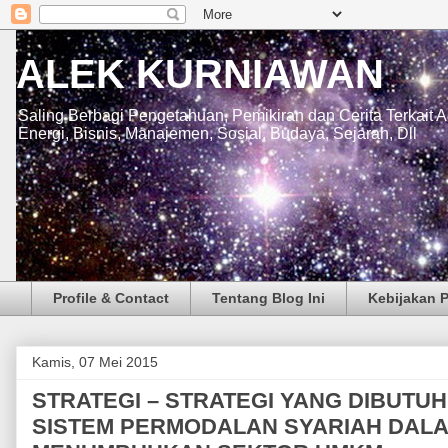
ALEK KURNIAWAN
Saling Berbagi Pengetahuan, Pemikiran dan Cerita Terkait 
Energi, Bisnis, Manajemen, Sosial, Budaya, Sejarah, Dll
Profile & Contact
Tentang Blog Ini
Kebijakan P
Kamis, 07 Mei 2015
STRATEGI – STRATEGI YANG DIBUTU
SISTEM PERMODALAN SYARIAH DAL