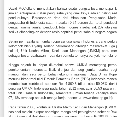
David McClelland menyatakan bahwa suatu bangsa bisa mencapai ke
jumlah entrepreneur atau pengusaha yang dimilikinya adalah paling sedi
penduduknya. Berdasarkan data dari Himpunan Pengusaha Muda 
pengusaha di Indonesia saat ini adalah 0,24 persen dari total pendudu
dengan asumsi jumlah penduduk total Indonesia sebanyak 237 juta jiwa. 
sedikit dibandingkan dengan rasio populasi pengusaha di negara-negar
Selain permasalahan jumlah populasi usahawan Indonesia yang perlu di
kelompok bisnis yang sedang berkembang ditengah masyarakat juga p
hal ini, Unit Usaha Mikro, Kecil, dan Menengah (UMKM) perlu menj
sebagai besar usahawan muda dan pemula tentunya banyak memulai bisn
Hingga sejauh ini dapat diketahui bahwa UMKM memegang perana
perekonomian Indonesia. Baik ditinjau dari segi jumlah usaha, segi
maupun dari segi pertumbuhan ekonomi nasional. Data Dinas Kop
menunjukkan total nilai Produk Domestik Bruto (PDB) Indonesia mencap
memberikan kontribusi sebesar Rp. 4.869,5 triliun atau 59,08% dari
populasi UMKM Indonesia pada tahun 2012 mencapai 56,53 juta unit
total unit usaha di Indonesia, sementara jumlah tenaga kerjanya men
97,16% terhadap seluruh tenaga kerja Indonesia. (www.depkop.go.id).
Pada tahun 2008, kontribusi Usaha Mikro Kecil dan Menengah (UMKM)
nasional melalui ekspor nonmigas mengalami peningkatan sebesar Rp40,
Hal ini dapat dilihat dengan tercapainya angka sebesar Rp183,76 triliu