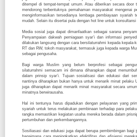
ditempel di tempat-tempat umum. Atau diberikan secara door t
mendorong terbentuknya pemahaman masyarakat mengenai pe
menginformasikan tersedianya lembaga pembiayaan syariah t
mudah. Selain itu disertai pula dengan hot line untuk konsultan
Media sosial juga dapat dimanfaatkan sebagai sarana penyamp
Penyampaian dakwah perniagaan syar’i dan informasi penyed
dilakukan langsung dengan cara bersilaturrahmi kepada kepala-ke
RT dan RW, tokoh masyarakat, termasuk juga kepada warga Mus
sebagai pengusaha.
Bagi warga Muslim yang belum berprofesi sebagai pengus
silaturrahmi semacam ini dimana diharapkan dapat menumbu
dalam prinsip syar’i. Tujuan sosialisasi dan edukasi dari sem
nantinya diharapkan bukan hanya untuk menarik minat pelaku
juga diharapkan dapat menarik minat masyarakat secara umum
minatnya berwirausaha.
Hal ini tentunya harus dipadukan dengan pelayanan yang pri
syariah untuk terus melakukan pembinaan terhadap para pel
rangka memastikan kegiatan usaha mereka berada dalam prisnip
pertumbuhan dan perkembangannya.
Sosiliasasi dan edukasi juga dapat berupa pembimbingan bag
bagaimana cara meningkatkan efektifitas dan efisiensi mereka