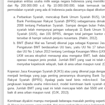
merupakan entitas usaha milik warga negara Indonesia yang memiliki
dari Rp 200.000.000 s.d. Rp 10.000.000.000, tidak termasuk t
permodalan syariah yang ada di Indonesia pada dasarnya dapat dikelo
Perbankan Syariah, mencakup Bank Umum Syariah BUS), Uni
Bank Pembiayaan Rakyat Syariah (BPRS) sebagaimana dimak
2008 tentang Perbankan Syariah. Sampai dengan bulan Februa
syariah telah mempunyai jaringan sebanyak 11 Bank Umum Sy
Syariah (UUS), dan 155 BPRS, dengan total jaringan kantor
tersebar di hampir seluruh penjuru nusantara. (Halim, 2012).
BMT (Baitul Mal wa Tamwil) dikenal juga sebagai Koperasi Ja
Pengaturan BMT berdasarkan UU baru, yaitu UU No 17 tahun 
dan UU No 1 tahun 2013 tentang Lembaga Keuangan Mikro (LK
LKM secara eksplisit menaungi atau mengatur BMT, baik dala
operasi maupun jenis produk. Jumlah BMT yang saat ini telah m
menyebar kepelosok wilayah, baik di area urban maupun rural. (
Koperasi Jasa Keuangan Syariah (KJKS) atau yang dikenal juga denga
menjadi lembaga yang juga penting peranannya disamping Bank S
Rakyat Syariah (BPRS). Apalagi pada taraf binis mikro-kecil. S
jangkauan kepada usaha mikro-kecil, model kemitraan bank syariah d
guna. Jumlah BMT yang saat ini telah mencapai lebih dari 5500 unit
baik di area urban maupun rural. (OJK, 2013).
Kemitraan diyakini mampu menjawab beberapa masalah penting sepert