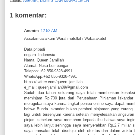
Labels:
AGAMA
,
BISNIS DAN MANAJEMEN
1 komentar:
Anonim
12:52 AM
Assalamualaikum Warahmatullahi Wabarakatuh
Data pribadi
negara: Indonesia
Nama: Queen Jamillah
Alamat: Nusa Lembongan
Telepon:+62 856-9328-4991
WhatsApp:+62 856-9328-4991
https://twitter.com/queen_jamillah
e_mail: queenjamillah09@gmail.com
Sudah dua tahun sekarang saya telah memberikan kesaksi
meminjam Rp.700 juta dari Perusahaan Pinjaman Iskandar 
meragukan saya karena tingkat penipu online saya dapat me
bahwa Bunda Iskandar bukan pemberi pinjaman yang curang. 
lagi untuk tersenyum karena setelah menyelesaikan angsuran
pinjam sebelum saya memohon kepada ibu bahwa saya ingin 
saya lebih lanjut sehingga saya menyerahkan Rp.2,7 miliar 
saya transaksi telah disetujui oleh otoritas dan dalam waktu