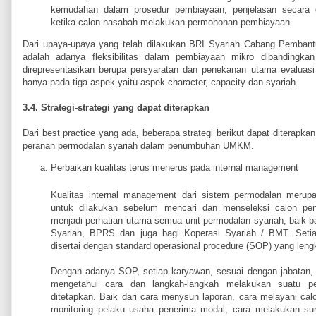
kemudahan dalam prosedur pembiayaan, penjelasan secara d
ketika calon nasabah melakukan permohonan pembiayaan.
Dari upaya-upaya yang telah dilakukan BRI Syariah Cabang Pembantu 
adalah adanya fleksibilitas dalam pembiayaan mikro dibandingkan
direpresentasikan berupa persyaratan dan penekanan utama evaluas
hanya pada tiga aspek yaitu aspek character, capacity dan syariah.
3.4. Strategi-strategi yang dapat diterapkan
Dari best practice yang ada, beberapa strategi berikut dapat diterap
peranan permodalan syariah dalam penumbuhan UMKM.
Perbaikan kualitas terus menerus pada internal management
Kualitas internal management dari sistem permodalan merup
untuk dilakukan sebelum mencari dan menseleksi calon pen
menjadi perhatian utama semua unit permodalan syariah, baik b
Syariah, BPRS dan juga bagi Koperasi Syariah / BMT. Setia
disertai dengan standard operasional procedure (SOP) yang lengk
Dengan adanya SOP, setiap karyawan, sesuai dengan jabatan, 
mengetahui cara dan langkah-langkah melakukan suatu p
ditetapkan. Baik dari cara menysun laporan, cara melayani ca
monitoring pelaku usaha penerima modal, cara melakukan su