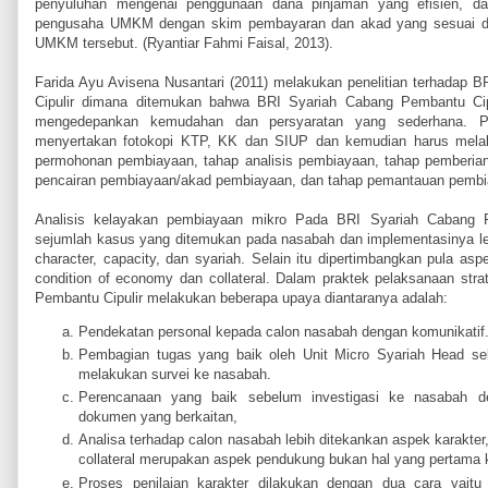
penyuluhan mengenai penggunaan dana pinjaman yang efisien, da
pengusaha UMKM dengan skim pembayaran dan akad yang sesuai d
UMKM tersebut. (Ryantiar Fahmi Faisal, 2013).
Farida Ayu Avisena Nusantari (2011) melakukan penelitian terhadap 
Cipulir dimana ditemukan bahwa BRI Syariah Cabang Pembantu Cipu
mengedepankan kemudahan dan persyaratan yang sederhana. 
menyertakan fotokopi KTP, KK dan SIUP dan kemudian harus melalu
permohonan pembiayaan, tahap analisis pembiayaan, tahap pemberia
pencairan pembiayaan/akad pembiayaan, dan tahap pemantauan pemb
Analisis kelayakan pembiayaan mikro Pada BRI Syariah Cabang Pem
sejumlah kasus yang ditemukan pada nasabah dan implementasinya 
character, capacity, dan syariah. Selain itu dipertimbangkan pula asp
condition of economy dan collateral. Dalam praktek pelaksanaan str
Pembantu Cipulir melakukan beberapa upaya diantaranya adalah:
Pendekatan personal kepada calon nasabah dengan komunikatif
Pembagian tugas yang baik oleh Unit Micro Syariah Head se
melakukan survei ke nasabah.
Perencanaan yang baik sebelum investigasi ke nasabah d
dokumen yang berkaitan,
Analisa terhadap calon nasabah lebih ditekankan aspek karakter
collateral merupakan aspek pendukung bukan hal yang pertama ka
Proses penilaian karakter dilakukan dengan dua cara yaitu