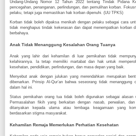
Undang-Undang Nomor 12 Tahun 2022 tentang Tindak Pidana Ke
pencegahan, penanganan, perlindungan, dan pemulihan korban. Fok
pelaku, tetapi juga memastikan hak korban dipenuhi. (UU TPKS)
Korban tidak boleh dipaksa menikah dengan pelaku sebagai cara unt
tidak menghapus tindak kekerasan dan dapat menempatkan korban 
berbahaya.
Anak Tidak Menanggung Kesalahan Orang Tuanya
Anak yang lahir dari kehamilan di luar pernikahan tidak mempun
kelahirannya. Ia tetap memiliki martabat dan hak untuk memperol
kesehatan, pendidikan, perlindungan, dan masa depan yang baik.
Menyebut anak dengan julukan yang merendahkan merupakan bentu
dibenarkan. Prinsip Al-Qur’an bahwa seseorang tidak menanggung d
dalam hal ini.
Status pernikahan orang tua tidak boleh digunakan sebagai alasan 
Permasalahan fikih yang berkaitan dengan nasab, perwalian, da
ditanyakan kepada ulama atau lembaga keagamaan yang komp
berdasarkan stigma masyarakat.
Kehamilan Remaja Memerlukan Perhatian Kesehatan