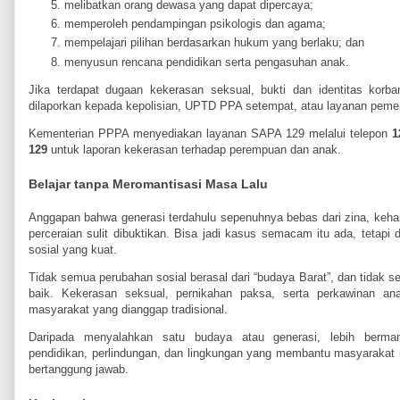
melibatkan orang dewasa yang dapat dipercaya;
memperoleh pendampingan psikologis dan agama;
mempelajari pilihan berdasarkan hukum yang berlaku; dan
menyusun rencana pendidikan serta pengasuhan anak.
Jika terdapat dugaan kekerasan seksual, bukti dan identitas korba
dilaporkan kepada kepolisian, UPTD PPA setempat, atau layanan pemer
Kementerian PPPA menyediakan layanan SAPA 129 melalui telepon
1
129
untuk laporan kekerasan terhadap perempuan dan anak.
Belajar tanpa Meromantisasi Masa Lalu
Anggapan bahwa generasi terdahulu sepenuhnya bebas dari zina, keha
perceraian sulit dibuktikan. Bisa jadi kasus semacam itu ada, tetapi
sosial yang kuat.
Tidak semua perubahan sosial berasal dari “budaya Barat”, dan tidak se
baik. Kekerasan seksual, pernikahan paksa, serta perkawinan ana
masyarakat yang dianggap tradisional.
Daripada menyalahkan satu budaya atau generasi, lebih berma
pendidikan, perlindungan, dan lingkungan yang membantu masyarakat
bertanggung jawab.