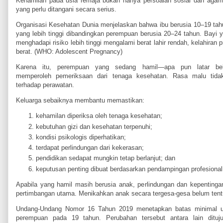
Kehamilan pada usia remaja bukan hanya persoalan sosial dan agama
yang perlu ditangani secara serius.
Organisasi Kesehatan Dunia menjelaskan bahwa ibu berusia 10–19 tahu
yang lebih tinggi dibandingkan perempuan berusia 20–24 tahun. Bayi ya
menghadapi risiko lebih tinggi mengalami berat lahir rendah, kelahiran 
berat. (WHO: Adolescent Pregnancy)
Karena itu, perempuan yang sedang hamil—apa pun latar bel
memperoleh pemeriksaan dari tenaga kesehatan. Rasa malu tida
terhadap perawatan.
Keluarga sebaiknya membantu memastikan:
kehamilan diperiksa oleh tenaga kesehatan;
kebutuhan gizi dan kesehatan terpenuhi;
kondisi psikologis diperhatikan;
terdapat perlindungan dari kekerasan;
pendidikan sedapat mungkin tetap berlanjut; dan
keputusan penting dibuat berdasarkan pendampingan profesional
Apabila yang hamil masih berusia anak, perlindungan dan kepentinga
pertimbangan utama. Menikahkan anak secara tergesa-gesa belum ten
Undang-Undang Nomor 16 Tahun 2019 menetapkan batas minimal usi
perempuan pada 19 tahun. Perubahan tersebut antara lain dituj